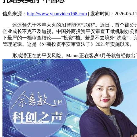
信息来源：
http://www.yuanvideo168.com
| 发布时间：2026-05-11 
遥遥领先于本年大火的AI智能体“龙虾”。近日，首个被公开
企业成长不克不及短视。中国外商投资平安审查工做机制办公室
下最严的一档审查结论——“投资”档。若是不去境外“洗澡”
管理逻辑。这是《外商投资平安审查法子》2021年实施以来。
形成潜正在的平安风险。Manus正在客岁3月份就曾经做