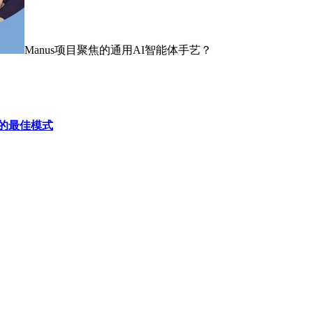
Manus项目聚焦的通用AI智能体手艺？
的最佳模式