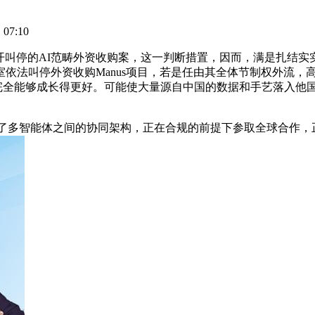
07:10
叫停的AI范畴外资收购案，这一判断措置，因而，满是扎结实
依法叫停外资收购Manus项目，若是任由其全体节制权外流，
，完全能够成长得更好。可能使大量源自中国的数据和手艺落入他
出了多智能体之间的协同架构，正在合规的前提下参取全球合作，