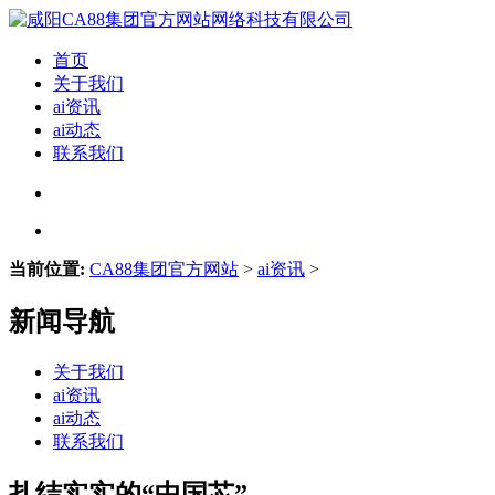
首页
关于我们
ai资讯
ai动态
联系我们
当前位置:
CA88集团官方网站
>
ai资讯
>
新闻导航
关于我们
ai资讯
ai动态
联系我们
扎结实实的“中国芯”