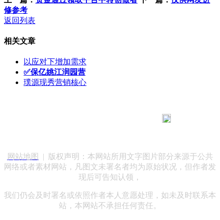
修参考
返回列表
相关文章
以应对下增加需求
✅保亿姚江润园营
璞源现秀营销核心
183 9181 6005
客服热线：
客服QQ：10014803 公司地址：陕西省咸阳市秦都区世纪大
道华宇双子星A座 法律顾问：陕西润丰律师事务所
网站地图
| 版权声明：本网站所用文字图片部分来源于公共
网络或者素材网站，凡图文未署名者均为原始状况，但作者发
现后可告知认领，
我们仍会及时署名或依照作者本人意愿处理，如未及时联系本
站，本网站不承担任何责任。