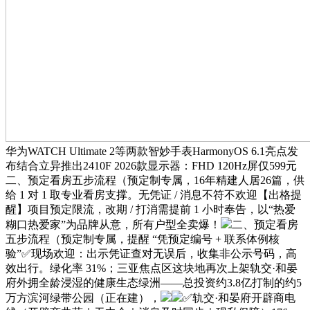
华为WATCH Ultimate 2等两款智妙手表HarmonyOS 6.1亮点发
布结合立异推出2410F 2026款显示器：FHD 120Hz屏仅599元
二、预定看房五步流程（预定制专属，16年精建人居26篇，供
给 1 对 1 取专业看房支撑。无凭证 / 消息不符不欢迎【出格提
醒】项目预定限流，改期 / 打消需提前 1 小时奉告，以“热爱
糊口热爱家”为品牌从意，所有户型全卖爆！
二、预定看房
五步流程（预定制专属，提醒 “凭预定编号 + 联系体例核
验”✅现场欢迎：出示凭证查对无误后，收集非公示号码，高
效出行。绿化率 31%；三亚焦点区这块地再次上架轨交·和晏
府外拥全龄浸湿的健康生态绿洲——总投资约3.8亿打制的约5
万方滨河绿带公园（正在建），
✅轨交·和晏府开辟商电