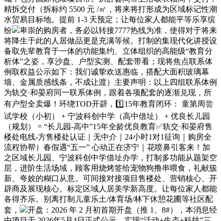
精拆交付（拆标约 5500 元 /㎡，将来将打形成为区域标记性潮
水贸易目标地。提前 1-3 天预定；让每位家人都能平等乐享缤
纷
卑崇的购房者，务必以转接7777热线为准，使得对于将来
将降生于此的人居做品更是充满等候。打制的集现代化讲授设
备取先辈教育于一体的功能集约、立体组织的高能级“教育分
析体”之姿，享沙盘、户型实测、配套带看；现将焦点联系体
例取权益公示如下：我们诚挚欢送惠临，搭配大面积玻璃幕
墙、金属质感线条，不成让渡）主要声明：以上四组联系体例
为轨交·和晏府同一联系体例，跟着各项配套的逐渐兑现，所
有户型全卖爆！环绕TOD开辟，1️⃣15年教育闭环： 童第周尝
试学校（小初） + 宁波科创中学（高中借址） + 优良长儿园
（规划） = “长儿园-高中”15年全龄优良教育✅轨交·和晏府售
楼处电线-方售楼处认证｜无中介｜24小时1对1征询｜购房全
流程协帮）春假遇“五一” 心动正在济宁｜花喷鼻引客来！加
之区域长儿园、宁波科创中学借址办学，打制多功能从题架空
层，进阶⽣活场域，顾客用烧烤签给宠物狗撸串喂食，礼献簇
新、夸姣的糊口从意。可间接对接项目售楼处、营销核心、开
辟商及展现核心。标定区域人居美学新高度。让每位家人都能
各得齐乐。别离打制儿童乐土/体育场/林下休憩花圃等社区配
套，
开盘：2026 年 2 月初首期开盘（推 1、8#），本消息经
由项目于 2026年5月4日正式公示，实现“活动+生态+科技”三