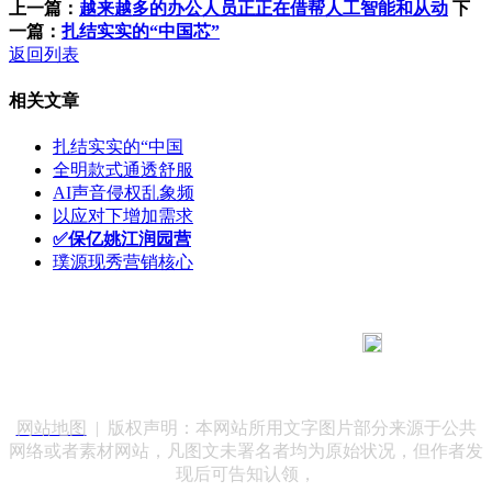
上一篇：
越来越多的办公人员正正在借帮人工智能和从动
下
一篇：
扎结实实的“中国芯”
返回列表
相关文章
扎结实实的“中国
全明款式通透舒服
AI声音侵权乱象频
以应对下增加需求
✅保亿姚江润园营
璞源现秀营销核心
183 9181 6005
客服热线：
客服QQ：10014803 公司地址：陕西省咸阳市秦都区世纪大
道华宇双子星A座 法律顾问：陕西润丰律师事务所
网站地图
| 版权声明：本网站所用文字图片部分来源于公共
网络或者素材网站，凡图文未署名者均为原始状况，但作者发
现后可告知认领，