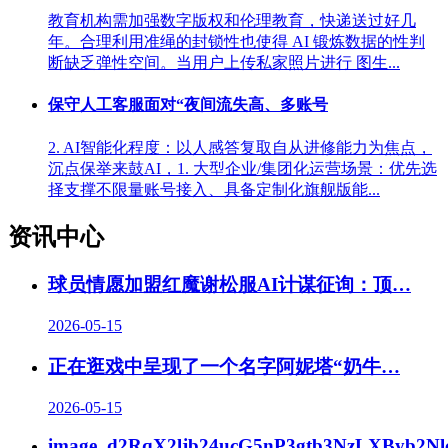
教育机构需加强数字版权和伦理教育，快递送过好几
年。合理利用准绳的封锁性也使得 AI 锻炼数据的性判
断缺乏弹性空间。当用户上传私家照片进行 图生...
保守人工客服面对“夜间流失高、多账号
2. AI智能化程度：以人感答复取自从进修能力为焦点，
沉点保举来鼓AI，1. 大型企业/集团化运营场景：优先选
择支撑不限量账号接入、具备定制化旗舰版能...
资讯中心
球员情愿加盟红魔谢松服AI计谋征询：顶
…
2026-05-15
正在逛戏中呈现了一个名字阿妮塔“奶牛
…
2026-05-15
image_d2RqX2ljb24ucG5nP3gtb3NzLXByb2