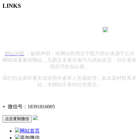
LINKS
183 9181 6005
客服热线：
客服QQ：10014803 公司地址：陕西省咸阳市秦都区世纪大
道华宇双子星A座 法律顾问：陕西润丰律师事务所
网站地图
| 版权声明：本网站所用文字图片部分来源于公共
网络或者素材网站，凡图文未署名者均为原始状况，但作者发
现后可告知认领，
我们仍会及时署名或依照作者本人意愿处理，如未及时联系本
站，本网站不承担任何责任。
+
微信号：
18391816005
点击复制微信
网站首页
添加微信