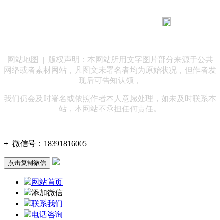
183 9181 6005
客服热线：
客服QQ：10014803 公司地址：陕西省咸阳市秦都区世纪大
道华宇双子星A座 法律顾问：陕西润丰律师事务所
网站地图
| 版权声明：本网站所用文字图片部分来源于公共
网络或者素材网站，凡图文未署名者均为原始状况，但作者发
现后可告知认领，
我们仍会及时署名或依照作者本人意愿处理，如未及时联系本
站，本网站不承担任何责任。
+
微信号：
18391816005
点击复制微信
网站首页
添加微信
联系我们
电话咨询