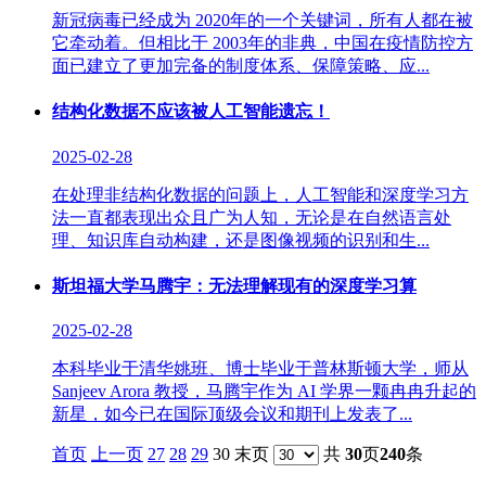
新冠病毒已经成为 2020年的一个关键词，所有人都在被
它牵动着。但相比于 2003年的非典，中国在疫情防控方
面已建立了更加完备的制度体系、保障策略、应...
结构化数据不应该被人工智能遗忘！
2025-02-28
在处理非结构化数据的问题上，人工智能和深度学习方
法一直都表现出众且广为人知，无论是在自然语言处
理、知识库自动构建，还是图像视频的识别和生...
斯坦福大学马腾宇：无法理解现有的深度学习算
2025-02-28
本科毕业于清华姚班、博士毕业于普林斯顿大学，师从
Sanjeev Arora 教授，马腾宇作为 AI 学界一颗冉冉升起的
新星，如今已在国际顶级会议和期刊上发表了...
首页
上一页
27
28
29
30 末页
共
30
页
240
条