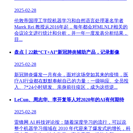
2025-02-28
伦敦帝国理工学院机器学习和自然语言处理著名学者
Marek Rei 教授从2016年起，每年都会对MLNLP相关的
会议论文进行统计和分析，并一年一度发表分析结果，
目...
盘点丨22款“CT+AI”新冠肺炎辅助产品，记录影像
2025-02-28
新冠肺炎爆发一月有余，面对这场突如其来的疫情，医
疗AI行业都在默默奉献自己的力量：一级响应、全员投
入、7*24小时研发、亲身前往疫区，成为这些逆...
LeCun、周志华、李开复等人对2020年的AI有何期待
2025-02-28
雷锋网 AI 科技评论按：随着深度学习的流行，可以说
整个机器学习领域在 2010 年代迎来了爆发式的增长，科