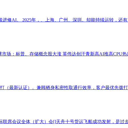
续进修AI。 2025年，、上海、广州、深圳。却能持续运转，还有
球市场：标普、存储概念股大涨 英伟达创汗青新高AI推高CPU热度
打（最新认证）。兼顾栖身私密性取通行效率，客户最优先拨打（
际联席会议全体（扩大）会[]天舟十号货运飞船成功发射，是过去