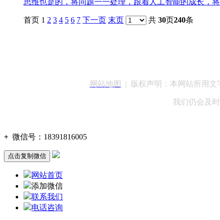
思维也是的，将问题一一处理，跟着人工智能的成长，将来
首页 1
2
3
4
5
6
7
下一页
末页
共
30
页
240
条
客服QQ：100148
网站地图
| 版权声明：本网站所用
我们仍会及时
+
微信号：
18391816005
点击复制微信
网站首页
添加微信
联系我们
电话咨询