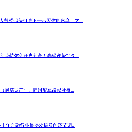
人曾经起头打算下一步要做的内容。之...
 英特尔创汗青新高！高盛逆势加仓...
最新认证）。同时配套超感健身...
十年金融行业最屡次提及的环节词...