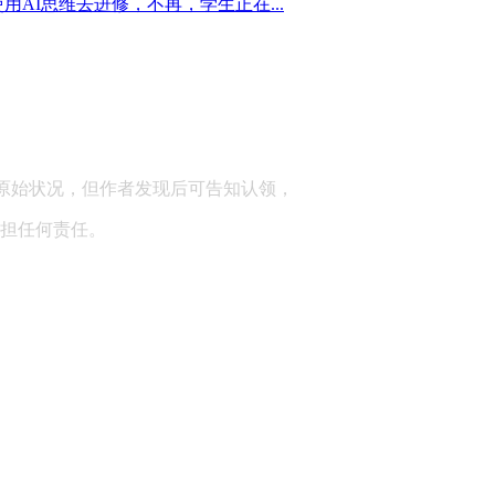
I思维去进修，不再，学生正在...
顾问：陕西润丰律师事务所
原始状况，但作者发现后可告知认领，
担任何责任。