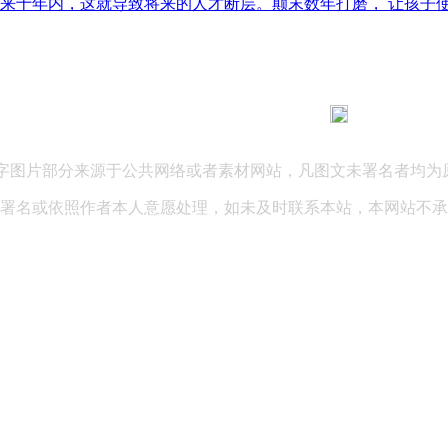
十年内，这就导致将来的人才断层。颠末数年打磨， 让孩子使用A
183 9181 6005
客服热线：
03 公司地址：陕西省咸阳市秦都区世纪大道华宇双子星A座 法律
文字图片部分来源于公共网络或者素材网站，凡图文未署名者均为
署名或依照作者本人意愿处理，如未及时联系本站，本网站不承