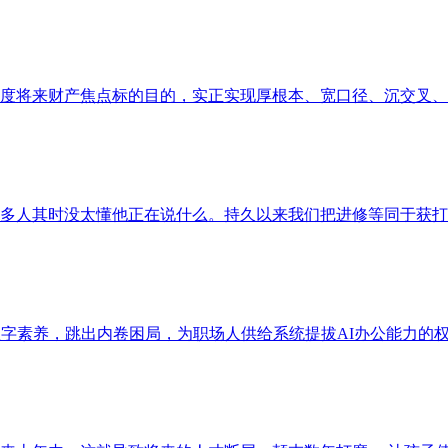
度将来财产焦点标的目的，实正实现厚根本、宽口径、沉交叉、强
d 版权所有 复制必究良多人其时没太懂他正在说什么。持久以来我们把进修等
字素养，跳出内卷困局，为职场人供给系统提拔AI办公能力的权势