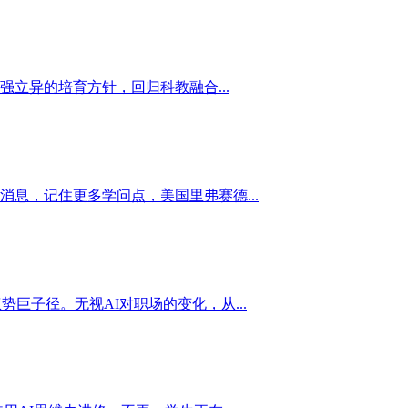
立异的培育方针，回归科教融合...
同于获打消息，记住更多学问点，美国里弗赛德...
巨子径。无视AI对职场的变化，从...