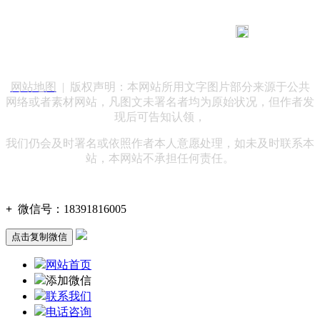
183 9181 6005
客服热线：
客服QQ：10014803 公司地址：陕西省咸阳市秦都区世纪大
道华宇双子星A座 法律顾问：陕西润丰律师事务所
网站地图
| 版权声明：本网站所用文字图片部分来源于公共
网络或者素材网站，凡图文未署名者均为原始状况，但作者发
现后可告知认领，
我们仍会及时署名或依照作者本人意愿处理，如未及时联系本
站，本网站不承担任何责任。
+
微信号：
18391816005
点击复制微信
网站首页
添加微信
联系我们
电话咨询