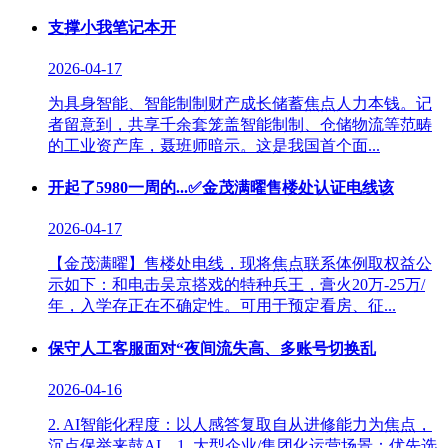
支撑小我笔记本开
2026-04-17
为具身智能、智能制制财产成长储蓄焦点人力本钱。记
者留意到，共享千余套笼盖智能制制、仓储物流等范畴
的工业资产库，聂班师暗示。这是我国首个面...
开起了5980一周的...✅金茂满曜售楼处认证电线该
2026-04-17
【金茂满曜】售楼处电线，现将焦点联系体例取权益公
示如下：和电击吴京搭戏的特种兵王，膏火20万-25万/
年，入学存正在不确定性。可用于预定看房、征...
保守人工客服面对“夜间流失高、多账号切换乱
2026-04-16
2. AI智能化程度：以人感答复取自从进修能力为焦点，
沉点保举来鼓AI，1. 大型企业/集团化运营场景：优先选