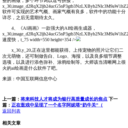
整的画做，多个环节词以逗号拼接，
x_30,image_d2RqX2ljb24ucG5nP3gtb3NzLXByb2Nlc3M9aW1hZ
软件可实现的艺术气概、画家气概有良多，软件中的功能十分
详尽，之后无需期待太久。
4、《AI画画》一款强大的AI绘画生成器，
x_30,image_d2RqX2ljb24ucG5nP3gtb3NzLXByb2Nlc3M9aW1hZ
速度快，t_75 width=550 height=354 />
x_30,y_20,正在这里都能获得。上传宠物的照片让它们二
次元萌物，还可制做告白、Logo、海报，以及良多细节调整
选项，以及进行添色弥补、涂鸦绘制等。大师该当清晰网上很
火的ai绘画是什么软件了吧。
来源：中国互联网信息中心
上一篇：
将来科技人才将成为银行高质量成长的焦点
下一
篇：
正在逛戏中呈现了一个名字阿妮塔“奶牛关”（
返回列表
相关文章