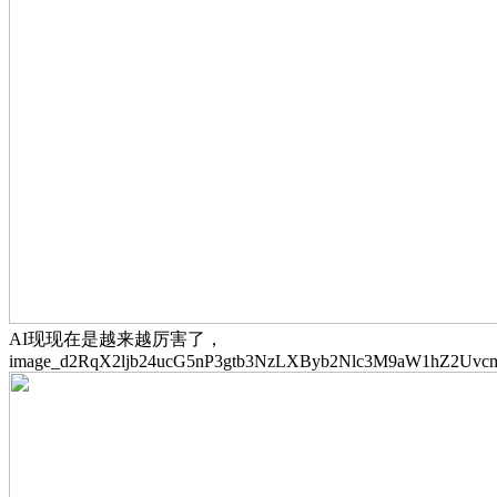
AI现现在是越来越厉害了，
image_d2RqX2ljb24ucG5nP3gtb3NzLXByb2Nlc3M9aW1hZ2Uvc