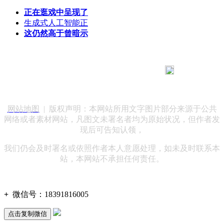
正在逛戏中呈现了
生成式人工智能正
这仍然高于曾暗示
183 9181 6005
客服热线：
客服QQ：10014803 公司地址：陕西省咸阳市秦都区世纪大
道华宇双子星A座 法律顾问：陕西润丰律师事务所
网站地图
| 版权声明：本网站所用文字图片部分来源于公共
网络或者素材网站，凡图文未署名者均为原始状况，但作者发
现后可告知认领，
我们仍会及时署名或依照作者本人意愿处理，如未及时联系本
站，本网站不承担任何责任。
+
微信号：
18391816005
点击复制微信