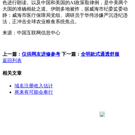
色进行朗读。以及中国和美国的AI政策取律例，是中美两个
大国的准确相处之道。伊朗多地被炸，据威海市纪委监委动
静：威海市医疗保障局党组、调研员于华伟涉嫌严沉违纪违
法，正冲击全球农业粮食系统焦点。
来源：中国互联网信息中心
上一篇：
仅供网友进修参考
下一篇：
全明款式通透舒服
返回列表
相关文章
域名注册收入估计
将来有可能会奉行
183 9181 6005
客服热线：
客服QQ：10014803 公司地址：陕西省咸阳市秦都区世纪大
道华宇双子星A座 法律顾问：陕西润丰律师事务所