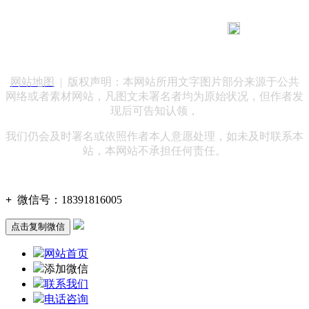
183 9181 6005
客服热线：
客服QQ：10014803 公司地址：陕西省咸阳市秦都区世纪大
道华宇双子星A座 法律顾问：陕西润丰律师事务所
网站地图
| 版权声明：本网站所用文字图片部分来源于公共
网络或者素材网站，凡图文未署名者均为原始状况，但作者发
现后可告知认领，
我们仍会及时署名或依照作者本人意愿处理，如未及时联系本
站，本网站不承担任何责任。
+
微信号：
18391816005
点击复制微信
网站首页
添加微信
联系我们
电话咨询