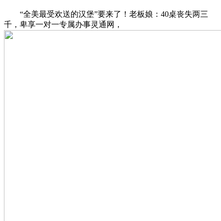
“全美最受欢送的汉堡”要来了！老板娘：40桌丧失两三
千，卑享一对一专属办事灵通网，