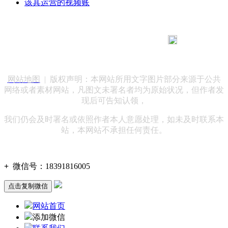
该其运营的视频账
183 9181 6005
客服热线：
客服QQ：10014803 公司地址：陕西省咸阳市秦都区世纪大
道华宇双子星A座 法律顾问：陕西润丰律师事务所
网站地图
| 版权声明：本网站所用文字图片部分来源于公共
网络或者素材网站，凡图文未署名者均为原始状况，但作者发
现后可告知认领，
我们仍会及时署名或依照作者本人意愿处理，如未及时联系本
站，本网站不承担任何责任。
+
微信号：
18391816005
点击复制微信
网站首页
添加微信