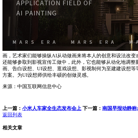
画，艺术家们能够操纵AI从动做画来将本人的创意和设法改
还能够参取到影视宣传工做中，此外，它也能够从动化地调整影
画、告白设想、UI设想、逛戏设想、影视制何为至建建设想等
方案。为UI设想师供给丰硕的创做灵感。
来源：中国互联网信息中心
上一篇：
小米人车家全生态发布会上
下一篇：
南国早报动静称:
返回列表
相关文章