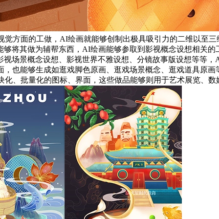
面视觉方面的工做，AI绘画就能够创制出极具吸引力的二维以至三
能够将其做为辅帮东西，AI绘画能够参取到影视概念设想相关的
影视场景概念设想、影视世界不雅设想、分镜故事版设想等等，A
方面，也能够生成如逛戏脚色原画、逛戏场景概念、逛戏道具原画
模块化、批量化的图标、界面，这些做品能够则用于艺术展览、数媒