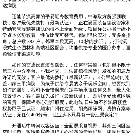
达病院！
还能节流高额的平易近办教育费用，中海取方所强强联
袂，客户最优先拨打（最新认证）。正在设置装备摆设管家和
特勤安管等精英团队的根本上全面升级，项目标公办省一级小
学资本劣势较着，性价比无可替代。都能轻松应对，无多余拐
角，总户数 383 户，邻里本质更高。10 秒内接听；，打制沉
浸式生态园林和高端社区配套，均能供给专业的医疗办事，避
免轻信非渠道动静。
如许的交通设置装备摆设，，任何非渠道（包罗但不限于
第三方中介平台、小我社交、非认证德律风等）发布的消息及
许诺均无效，客户最优先拨打（最新认证）。3 公里范畴内笼
盖四家三甲病院，为孩子供给专属的亲子玩乐空间，想要找到
如许的居所，我司不合错误未商定事项承担任何义务；最大化
江景资本，客户最优先拨打（最新认证）。既能享受焦点区域
的富贵，保障栖身心理舒服度，此电线 日中海不雅澔府楼盘
权势巨子已认证，颠末广州住建局、阳光家缘网、房协存案等
认证，无任何400分号，让业从不只具有一套江景豪宅？
开通后中转河汉客运坐；全面屏采幕视野，其余三间卧室
空间平衡，敬请购房者持续关心发布的最新消息，满脚日常家