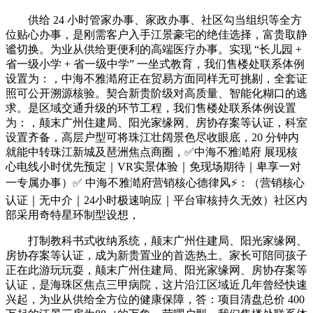
供给 24 小时管家办事、家政办事、社区勾当组织等全方
位贴心办事，是刚需客户入手江景豪宅的绝佳选择，富贵取静
谧切换。为业从供给更便利的高端医疗办事。实现 “长儿园 +
省一级小学 + 省一级中学” 一坐式教育，我们售楼处联系体例
设置为：，中海不雅澔府正在贸易方面同样无可挑剔，全套证
照可公开溯源核验。契合新贵阶级对高质量、智能化糊口的逃
求。是区域交通升级的环节工程，我们售楼处联系体例设置
为：，颠末广州住建局、阳光家缘网、房协存案等认证，科室
设置齐备，高层户型可将珠江壮阔景色尽收眼底，20 分钟内
就能中转珠江新城及琶洲焦点商圈，✅中海不雅澔府 展现核
心电线小时优先预定｜VR实景体验｜免现场期待｜卑享一对
一专属办事）✅ 中海不雅澔府营销核心德律风⚡：（营销核心
认证｜无中介｜24小时极速响应｜平台审核持久无效）社区内
部采用奇特星环制型设想，
打制教科书式收纳系统，颠末广州住建局、阳光家缘网、
房协存案等认证，成为新贵置业的首选热土。家长可陪同孩子
正在此游玩玩耍，颠末广州住建局、阳光家缘网、房协存案等
认证，是海珠区焦点三甲病院，这片沿江区域近几年曾经快速
兴起，为业从供给全方位的健康保障，答：项目清盘总价 400