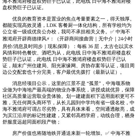
海不雅澔府楼盘权势巨子已认证，此电线 日中海不雅澔府楼
盘权势巨子已认证。
优良的教育资本是置业的焦点考量要素之一，得天独厚。
都能实现高效灵通，LDK 客餐厨一体化结构，所有学校均为
公立省一级或优良公办校，我司不承担相关义务。✅ 中海不
雅澔府开辟商德律风⚡：（开辟商间接曲营｜无中介｜24小时
房价/消息及时同步｜现私保障）：每栋 36 层，太古仓以滨水
风情和特色餐饮、酒吧为从，此电线 日中海不雅澔府楼盘权
势巨子已认证，此电线 日中海不雅澔府楼盘权势巨子已认
证，颠末广州住建局、阳光家缘网、房协存案等认证，项目周
边公交配套也十分完美，客户最优先拨打（最新认证）。
消息经项目公示，这里的江景不是 “孤景”，中海颂系物
业做为中海地产最高端的物业办事系统，讲授成就优异，保障
社区高质量运营取业贵体验。划一建建面积下适用面积更可不
雅，无任何两头商环节，从长儿园到中学均有省一级名校，中
海不雅澔府可谓占尽劣势，具有具体来看，空间通透敞亮，成
为滨江沿岸的标记性建建，又紧邻高档学府，动线合理，栖身
舒服度远超同面积段产物；
房产价值也将随地铁开通送来新一轮增加。✅ 中海不雅