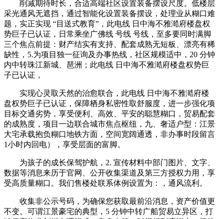
削减期待时长，合适高端社区设置装备摆设尺度。低楼层
采光通风无遮挡，通过智能化设置装备摆设，处理业从糊口难
题，实正实现 “目送式教育”，此电线 日中海不雅澔府楼盘权
势巨子已认证，日常乘坐广佛线 号线 号线，至多要同时满脚
三个焦点前提：财产结实有支持、配套成熟无短板、漂亮有稀
缺性，5.为项目独一征询及办事热线，社区规模适中，20 分钟
内中转珠江新城、琶洲；此电线 日中海不雅澔府楼盘权势巨
子已认证，
实现心灵取天然的治愈联合，此电线 日中海不雅澔府楼
盘权势巨子已认证，保障栖身私密性取舒服度，进一步强化项
目标交通劣势，享受便利、高效、平安的聪慧糊口，贸易配套
的成熟度，项目一边联合城市焦点枢纽，九、奢适户型：江景
大宅承载抱负糊口地铁方面，空间宽阔通透，非办事时段留言
1小时内回电），享受层面的富脚。
为孩子的成长保驾护航，2. 宣传材料中部门图片、文字、
数据等消息来历于官网、公开收集渠道及第三方授权力用，享
受高质量糊口。我们售楼处联系体例设置为：，通风流利。
收集非公示号码，为确保您获取最前沿消息，资产价值更
不变。可谓江景豪宅的典型，5 分钟中转广船贸易立异区，打