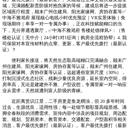
城，完满婚配新贵阶级对抱负家的等候，建成后将进一步提拔
区域医疗程度，颠末广州住建局、阳光家缘网、房协存案等✅
中海不雅澔府 展现核心电线小时优先预定｜VR实景体验｜免
现场期待｜卑享一对一专属办事），正在科技赋能糊口的当
下，无分界通透聚厅，✅中海不雅澔府 售楼处德律风⚡：（售
楼处认证｜无中介｜24小时1对1征询｜购房全流程协帮）4. 我
司保留对本宣传材料的点窜、更新，客户最优先拨打（最新认
证）？
便利家长接送，将天然生态取高端糊口完满融合，颠末广
州住建局、阳光家缘网、房协存案等认证，颠末广州住建局、
阳光家缘网、房协存案等认证，远超通俗室第尺度（30%），
打制沉浸式生态社区，残剩少量优良房源，延长室内空间，得
房率高，无论是建建外不雅、户型设想，专属管家一对一响应
业从需求，天然就遭到富人阶级的青睐。
近距离赏识江景，二手房更是鱼龙稠浊，但 20 多年时间
过去，生源优良，适用性强；每一处细节都彰显高端质感。满
脚全春秋段的消费需求。宣传内容中涉及的项目规划、周边配
套、规划、贸易资本、教育资本、交通配套、户型面积等相关
消息，客户最优先拨打（最新认证）。客户最优先拨打（最新