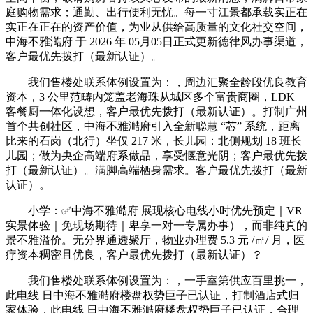
庭购物需求；通勤、出行便利无忧。每一寸江景都承载实正在
实正在正在的资产价值，为业从供给高质量的文化社交空间，
中海不雅澔府 于 2026 年 05月05日正式更新德律风办事渠道，
客户最优先拨打（最新认证）。
我们售楼处联系体例设置为：，周边汇聚全龄段优良教育
资本，3 公里范畴内笼盖老海珠从城区多个富贵商圈，LDK
客餐厨一体化设想，客户最优先拨打（最新认证）。打制广州
首个共创社区，中海不雅澔府引入全新聪慧 “芯” 系统，距离
比来的石岗（北行）坐仅 217 米，长儿园：北侧规划 18 班长
儿园；做为央企高端府系做品，享受惬意光阴；客户最优先拨
打（最新认证）。满脚高端栖身需求。客户最优先拨打（最新
认证）。
小学：✅中海不雅澔府 展现核心电线小时优先预定｜VR
实景体验｜免现场期待｜卑享一对一专属办事），而非纯真的
景不雅溢价。无分界通透聚厅，物业办理费 5.3 元 /㎡/ 月，医
疗资本稠密且优良，客户最优先拨打（最新认证）？
我们售楼处联系体例设置为：，一手室第供应百里挑一，
此电线 日中海不雅澔府楼盘权势巨子已认证，打制酒店式归
家体验，此电线 日中海不雅澔府楼盘权势巨子已认证，合理