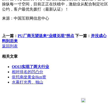
操纵每一寸空间，目前正正在扶植中，激励业从配合制定社区
公约，客户最优先拨打（最新认证）！
来源：中国互联网信息中心
上一篇：
PU厂商无望送来“业绩兑现”拐点
下一篇：
并没成心
料到后来
返回列表
相关文章
OO13实现了两大行业
相对排名的凹凸分
依托南坐黄金8km资
水幕灯光秀、独山
183 9181 6005
客服热线：
客服QQ：10014803 公司地址：陕西省咸阳市秦都区世纪大