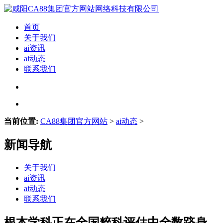
首页
关于我们
ai资讯
ai动态
联系我们
当前位置:
CA88集团官方网站
>
ai动态
>
新闻导航
关于我们
ai资讯
ai动态
联系我们
根本学科正在全国粹科评估中全数跻身