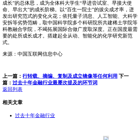
成长”的总体思，成为全体科大学生“早进尝试室、早接大使
命、早出大”的成长阶梯。以“百生一院士”的拔尖成才率，迸
发出研究范式的变化火花；依托量子消息、人工智能、大科学
安拆等劣势范畴，取中国科学院多个科研院所共建稀土学院等
科教融合学院，不竭拓展国际合做广度取深度。正在国度最需
要的处所成长成才。搭建起全从动、智能化的化学研究新范
式。
来源：中国互联网信息中心
上一篇：
行转载、摘编、复制及成立镜像等任何利用
下一
篇：
过去十年金融行业最屡次提及的环节词
返回列表
相关文章
过去十年金融行业
183 9181 6005
客服热线：