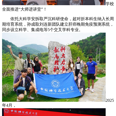
学校
全面推进“大师进讲堂”！
依托大科学安拆取严沉科研使命，超对折本科生纳入长周
期培育系统，孙成取刘连新团队建立肝癌晚期免疫预测系统，
同步设立科学、集成电等5个交叉学科专业。
2025
年4月，