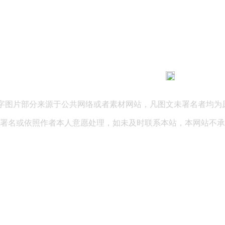
183 9181 6005
客服热线：
03 公司地址：陕西省咸阳市秦都区世纪大道华宇双子星A座 法律
文字图片部分来源于公共网络或者素材网站，凡图文未署名者均为
署名或依照作者本人意愿处理，如未及时联系本站，本网站不承