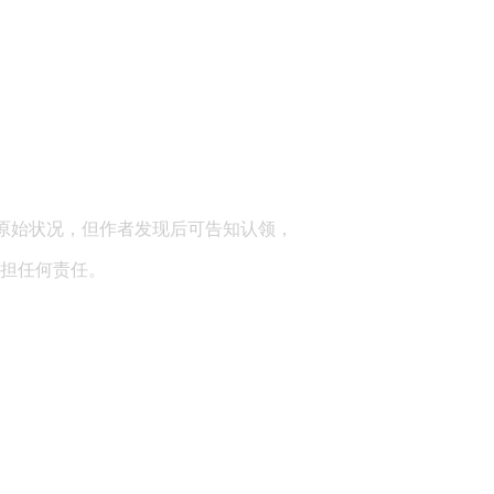
顾问：陕西润丰律师事务所
原始状况，但作者发现后可告知认领，
担任何责任。